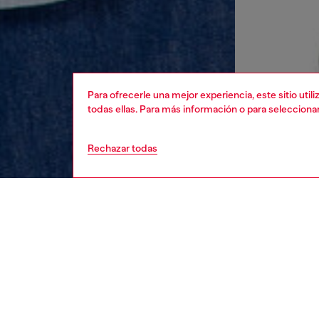
Para ofrecerle una mejor experiencia, este sitio uti
todas ellas. Para más información o para selecciona
Rechazar todas
hombre
rop
DESCRI
Descrip