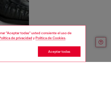
cionar "Aceptar todas" usted consiente el uso de
Política de privacidad
y
Política de Cookies
.
Aceptar todas