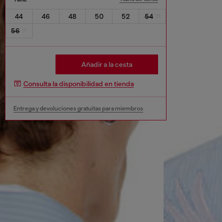
44
46
48
50
52
54
56
Añadir a la cesta
Consulta la disponibilidad en tienda
Entrega y devoluciones gratuitas para miembros