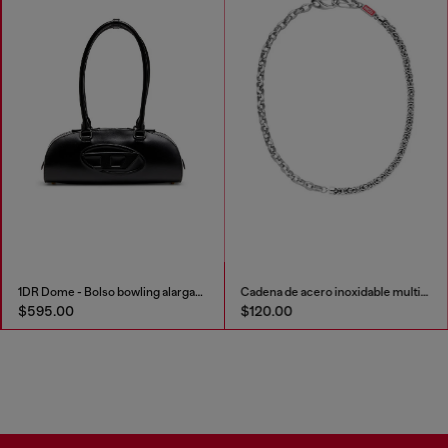
1DR Dome - Bolso bowling alargado en piel
Cadena de acero inoxidable multiuso
$595.00
$120.00