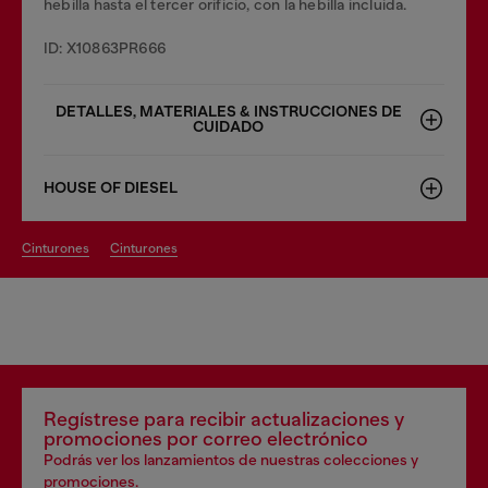
hebilla hasta el tercer orificio, con la hebilla incluida.
ID: X10863PR666
DETALLES, MATERIALES & INSTRUCCIONES DE
CUIDADO
HOUSE OF DIESEL
cinturones
cinturones
Regístrese para recibir actualizaciones y
promociones por correo electrónico
Podrás ver los lanzamientos de nuestras colecciones y
promociones.