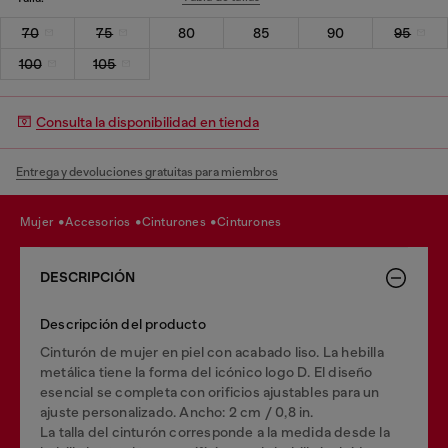
70
75
80
85
90
95
100
105
Consulta la disponibilidad en tienda
Entrega y devoluciones gratuitas para miembros
mujer
accesorios
cinturones
cinturones
DESCRIPCIÓN
Descripción del producto
Cinturón de mujer en piel con acabado liso. La hebilla
metálica tiene la forma del icónico logo D. El diseño
esencial se completa con orificios ajustables para un
ajuste personalizado. Ancho: 2 cm / 0,8 in.
La talla del cinturón corresponde a la medida desde la