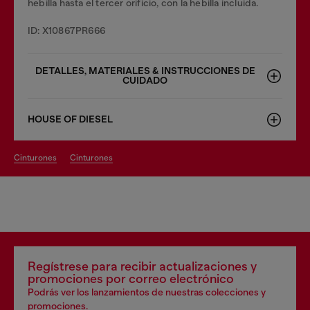
hebilla hasta el tercer orificio, con la hebilla incluida.
ID: X10867PR666
DETALLES, MATERIALES & INSTRUCCIONES DE
CUIDADO
HOUSE OF DIESEL
cinturones
cinturones
Regístrese para recibir actualizaciones y
promociones por correo electrónico
Podrás ver los lanzamientos de nuestras colecciones y
promociones.