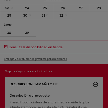
23
24
25
26
27
28
29
30
31
32
Largo:
30
32
Consulta la disponibilidad en tienda
Entrega y devoluciones gratuitas para miembros
mujer
vaqueros
ver todo
flare
DESCRIPCIÓN, TAMAÑO Y FIT
Descripción del producto
Flared fit con cintura de altura media y wide leg. La
silueta atemporal se ajusta a la cintura natural y se