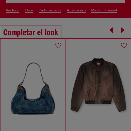
ver todo
flare
cintura media
azul oscuro
medium treated
Completar el look