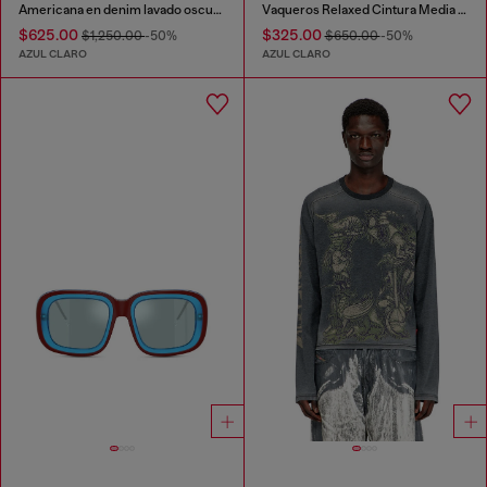
Americana en denim lavado oscuro fluido X-Ray
Vaqueros Relaxed Cintura Media 1997 D-Enim-M
$625.00
$325.00
$1,250.00
-50%
$650.00
-50%
AZUL CLARO
AZUL CLARO