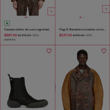
Cazadora biker de cuero agrietado con mangas tipo capullo
Flag-D-Bandolera modular con logo en relieve y lavado oscuro
$887.00
$237.00
$1,775.00
-50%
$475.00
-50%
MARRÓN