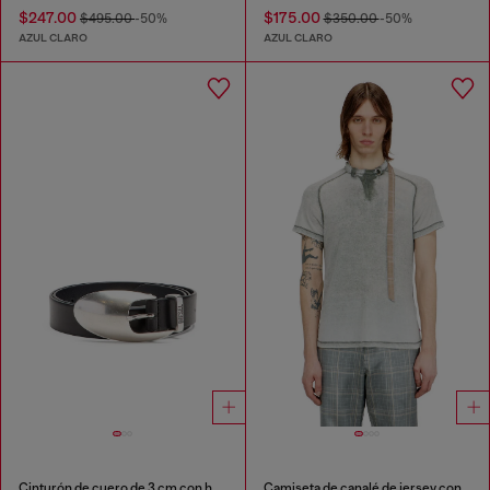
$247.00
$175.00
$495.00
-50%
$350.00
-50%
AZUL CLARO
AZUL CLARO
Cinturón de cuero de 3 cm con hebilla escultórica
Camiseta de canalé de jersey con tira tipo biker en el cuello