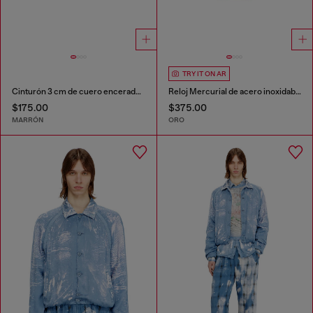
TRY IT ON AR
Cinturón 3 cm de cuero encerado con hebilla D-logo
Reloj Mercurial de acero inoxidable
$175.00
$375.00
MARRÓN
ORO