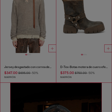
Jersey desgastado con correa de cuello estilo biker
D-Tex-Botas motera de cuero efecto craquelado
$347.00
$375.00
$695.00
-50%
$750.00
-50%
MARRÓN
MARRÓN