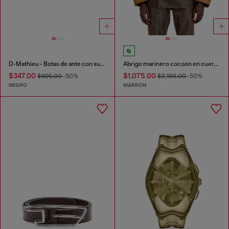
D-Mathieu - Botas de ante con suela de goma
Abrigo marinero cocoon en cuero efecto agrietado
$347.00
$1,075.00
$695.00
-50%
$2,150.00
-50%
NEGRO
MARRÓN