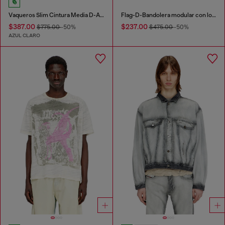
Vaqueros Slim Cintura Media D-ASKAR
Flag-D-Bandolera modular con logo en relieve y lavado oscuro
$387.00
$237.00
$775.00
-50%
$475.00
-50%
AZUL CLARO