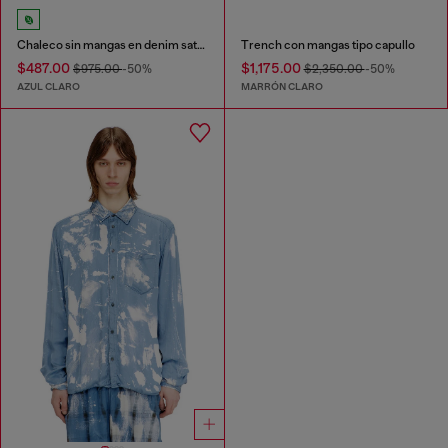
Chaleco sin mangas en denim satinado de color
Trench con mangas tipo capullo
$487.00
$1,175.00
$975.00
-50%
$2,350.00
-50%
AZUL CLARO
MARRÓN CLARO