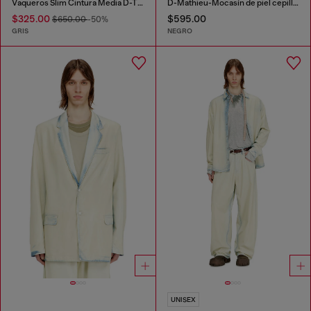
Vaqueros Slim Cintura Media D-THANOR
D-Mathieu-Mocasín de piel cepillada con suela de goma
$325.00
$595.00
$650.00
-50%
GRIS
NEGRO
UNISEX