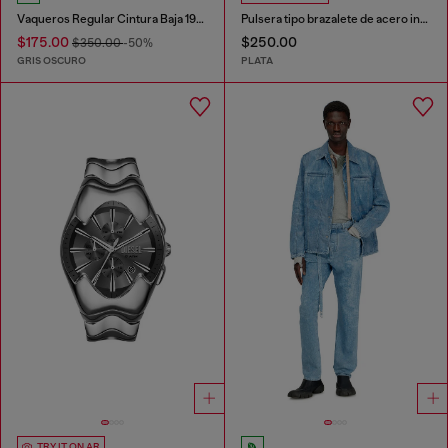
Vaqueros Regular Cintura Baja 1985 Larkee
Pulsera tipo brazalete de acero inoxidable
$175.00
$250.00
$350.00
-50%
GRIS OSCURO
PLATA
TRY IT ON AR