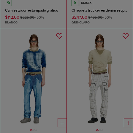
UNISEX
Camiseta con estampado gráfico
Chaqueta trucker en denim esqueleto suave
$112.00
$247.00
$225.00
-50%
$495.00
-50%
BLANCO
GRIS CLARO