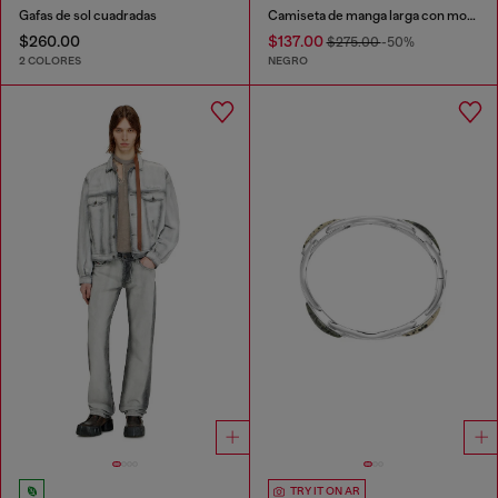
Gafas de sol cuadradas
Camiseta de manga larga con motivo gráfico
$260.00
$137.00
$275.00
-50%
2 COLORES
NEGRO
TRY IT ON AR