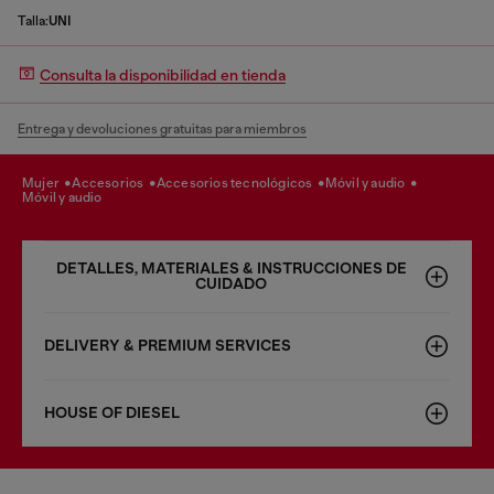
Talla:
UNI
Consulta la disponibilidad en tienda
Entrega y devoluciones gratuitas para miembros
mujer
accesorios
accesorios tecnológicos
móvil y audio
móvil y audio
DETALLES, MATERIALES & INSTRUCCIONES DE
CUIDADO
DELIVERY & PREMIUM SERVICES
HOUSE OF DIESEL