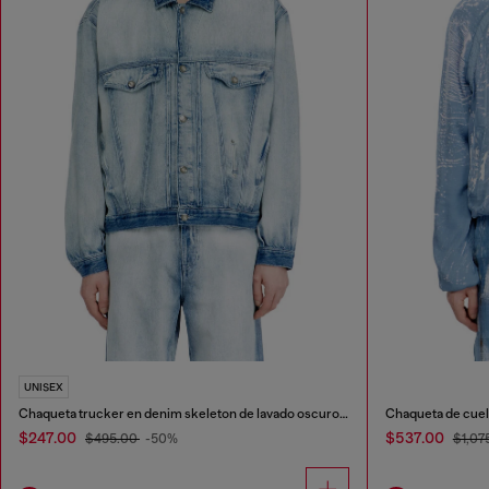
UNISEX
Chaqueta trucker en denim skeleton de lavado oscuro medio-claro
Chaqueta de cuel
$247.00
$537.00
$495.00
-50%
$1,07