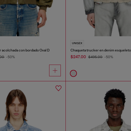
UNISEX
 acolchada con bordado Oval D
Chaqueta trucker en denim esqueleto
$247.00
.00
-50%
$495.00
-50%