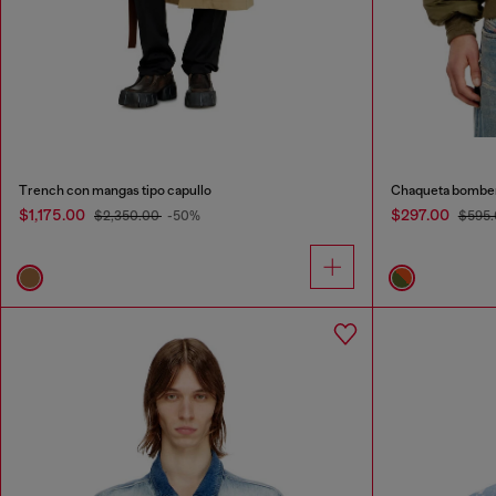
Trench con mangas tipo capullo
Chaqueta bomber
$1,175.00
$297.00
$2,350.00
-50%
$595