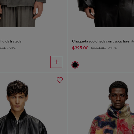
fluida tratada
Chaqueta acolchada con capucha en te
$325.00
.00
-50%
$650.00
-50%