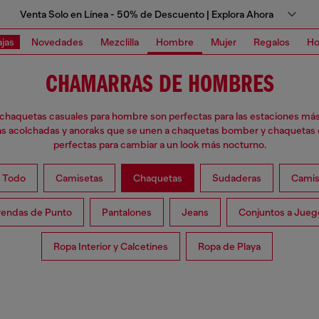
Venta Solo en Línea - 50% de Descuento | Explora Ahora
jas
Novedades
Mezclilla
Hombre
Mujer
Regalos
Ho
CHAMARRAS DE HOMBRES
chaquetas casuales para hombre son perfectas para las estaciones más 
s acolchadas y anoraks que se unen a chaquetas bomber y chaquetas 
perfectas para cambiar a un look más nocturno.
 Todo
Camisetas
Chaquetas
Sudaderas
Camis
rendas de Punto
Pantalones
Jeans
Conjuntos a Jueg
Ropa Interior y Calcetines
Ropa de Playa