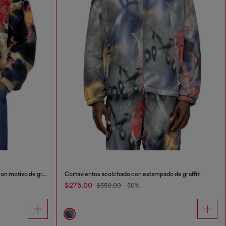
Chaqueta de forro polar tipo peluche con motivo de graffiti.
Cortavientos acolchado con estampado de graffiti
$275.00
$550.00
-50%