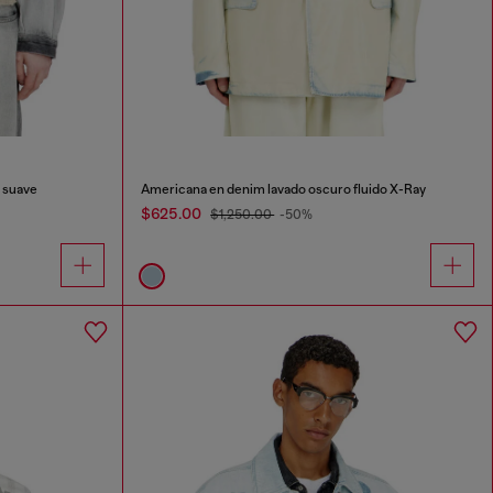
 suave
Americana en denim lavado oscuro fluido X-Ray
$625.00
$1,250.00
-50%