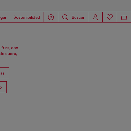
gar
Sostenibilidad
Buscar
frías, con
de cuero,
as
o