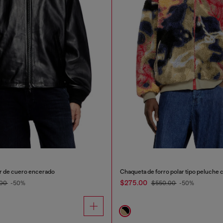
 de cuero encerado
$275.00
.00
-50%
$550.00
-50%