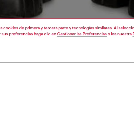
liza cookies de primera y tercera parte y tecnologías similares. Al selec
r sus preferencias haga clic en
Gestionar las Preferencias
o lea nuestra
1 | 4
a
camiseta
camisetas
PCIÓN
ción del producto
Corte
a de jersey con cuello redondo, manga corta y corte
El modelo v
. Confeccionada en algodón orgánico, presenta un logo
Consulta la 