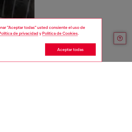
cionar "Aceptar todas" usted consiente el uso de
Política de privacidad
y
Política de Cookies
.
Aceptar todas
iste una talla L y mide 182 cm
tabla de tallas para elegir la talla correcta.