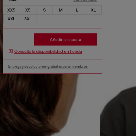
XXS
XS
S
M
L
XL
XXL
3XL
Añadir a la cesta
Consulta la disponibilidad en tienda
Entrega y devoluciones gratuitas para miembros