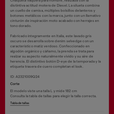
Chaqueta vaquera para hombre, realzada con la
distintiva actitud motera de Diesel. La silueta combina
un cuello de camisa, múltiples bolsillos delanteros y
botones metálicos con la marca, junto con un llamativo
cinturón de inspiración moto acabado con herrajes en
tono dorado.
Fabricado íntegramente en Italia, este lavado gris
oscuro se desarrolla sobre denim selvedge con un
característico matiz verdoso. Confeccionado en
algodón orgánico y cáñamo, la prenda se trata para
realzar su aspecto naturalmente vivido y su aire de
herencia. El distintivo botón D-eye de la temporada y la
etiqueta trasera de cuero completan el look.
ID: A2321009Q24
Corte
El modelo viste una talla L y mide 182 cm
Consulta la tabla de tallas para elegir la talla correcta.
Tabla de tallas