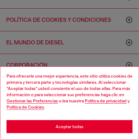
POLÍTICA DE COOKIES Y CONDICIONES
EL MUNDO DE DIESEL
CORPORACIÓN
Para ofrecerle una mejor experiencia, este sitio utiliza cookies de
primera y tercera parte y tecnologías similares. Al seleccionar
"Aceptar todas" usted consiente el uso de todas ellas. Para más
información o para seleccionar sus preferencias haga clic en
Gestionar las Preferencias
o lea nuestra
Política de privacidad
y
Política de Cookies
.
Country: US
Language: ES
Aceptar todas
Copyright © 2026 Diesel SpA - Todos los derechos reservados -
VAT 00642650246 -
v10.9.10