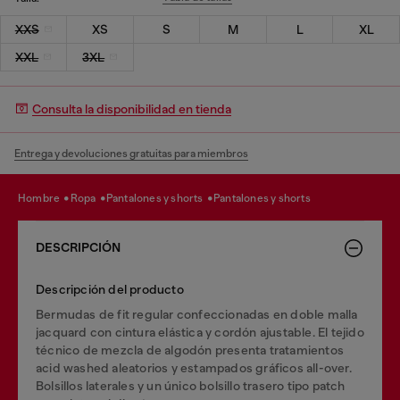
XXS
XS
S
M
L
XL
XXL
3XL
Consulta la disponibilidad en tienda
Entrega y devoluciones gratuitas para miembros
hombre
ropa
pantalones y shorts
pantalones y shorts
DESCRIPCIÓN
Descripción del producto
Bermudas de fit regular confeccionadas en doble malla
jacquard con cintura elástica y cordón ajustable. El tejido
técnico de mezcla de algodón presenta tratamientos
acid washed aleatorios y estampados gráficos all-over.
Bolsillos laterales y un único bolsillo trasero tipo patch