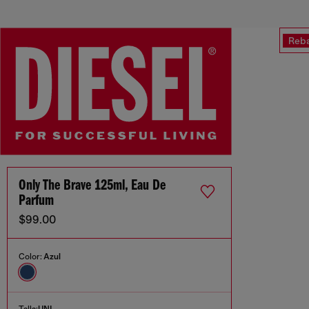
Reba
Only The Brave 125ml, Eau De
Parfum
$99.00
Color:
Azul
Talla:
UNI