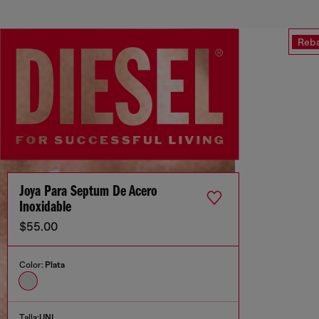
Reba
Joya Para Septum De Acero
Inoxidable
$55.00
Color:
Plata
Talla:
UNI