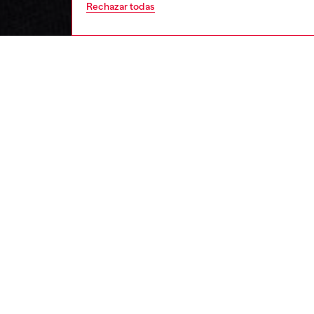
Rechazar todas
mujer
reloje
DESCRI
Descrip
La joye
brillo y
ID: DX
DETALL
HOUSE 