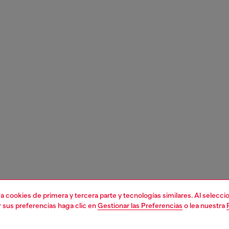
liza cookies de primera y tercera parte y tecnologías similares. Al selec
r sus preferencias haga clic en
Gestionar las Preferencias
o lea nuestra