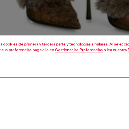
liza cookies de primera y tercera parte y tecnologías similares. Al selec
r sus preferencias haga clic en
Gestionar las Preferencias
o lea nuestra
1 | 4
camisetas y tops
polos
PCIÓN