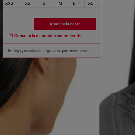
XXS
XS
S
M
L
XL
Añadir a la cesta
Consulta la disponibilidad en tienda
Entrega y devoluciones gratuitas para miembros