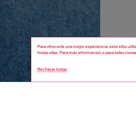
Para ofrecerle una mejor experiencia, este sitio uti
todas ellas. Para más información o para selecciona
Rechazar todas
mujer
ropa
DESCRI