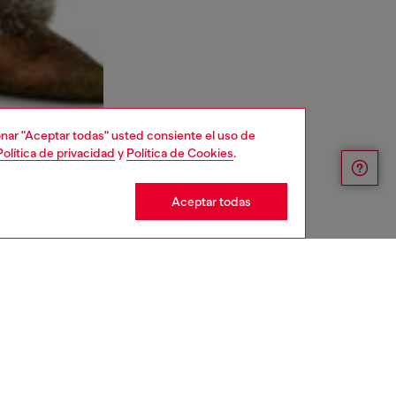
cionar "Aceptar todas" usted consiente el uso de
Política de privacidad
y
Política de Cookies
.
Aceptar todas