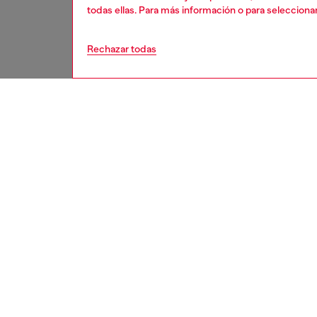
todas ellas. Para más información o para selecciona
Rechazar todas
hombre
relo
DESCRI
Descrip
GARAN
El relo
con efe
acero i
ID: DZ