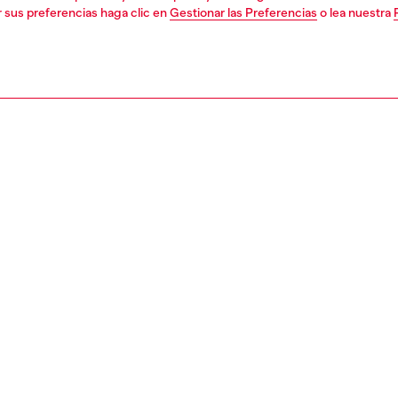
r sus preferencias haga clic en
Gestionar las Preferencias
o lea nuestra
1 | 4
jes y joyeria
relojes
relojes
relojes
PCIÓN
ción del producto
TĺA
j Closer de 22 mm de Diesel presenta una esfera dorada
cto sunray, movimiento de tres agujas y una pulsera de
noxidable dorado.
223500QQQ