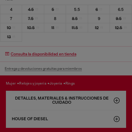
4
4.5
5
5.5
6
6.5
7
7.5
8
8.5
9
9.5
10
10.5
11
11.5
12
12.5
13
Consulta la disponibilidad en tienda
Entrega y devoluciones gratuitas para miembros
mujer
relojes y joyeria
joyeria
rings
DETALLES, MATERIALES & INSTRUCCIONES DE
CUIDADO
HOUSE OF DIESEL