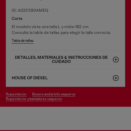
ID: A225580AMEQ
Corte
El modelo viste una talla L y mide 182 cm
Consulta la tabla de tallas para elegir la talla correcta.
Tabla de tallas
DETALLES, MATERIALES & INSTRUCCIONES DE
CUIDADO
HOUSE OF DIESEL
ropa interior
boxers and briefs vaqueros
ropa interior y bañadores vaqueros