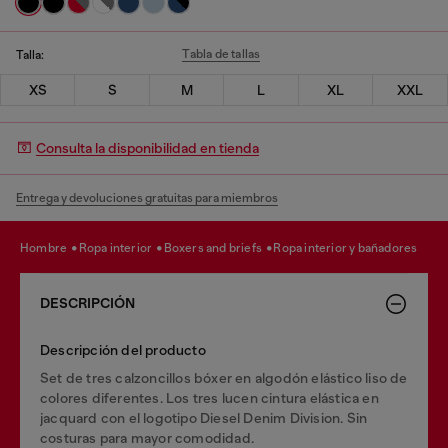
Tabla de tallas
Talla:
XS
S
M
L
XL
XXL
Consulta la disponibilidad en tienda
Entrega y devoluciones gratuitas para miembros
hombre
ropa interior
boxers and briefs
ropa interior y bañadores
DESCRIPCIÓN
Descripción del producto
Set de tres calzoncillos bóxer en algodón elástico liso de
colores diferentes. Los tres lucen cintura elástica en
jacquard con el logotipo Diesel Denim Division. Sin
costuras para mayor comodidad.