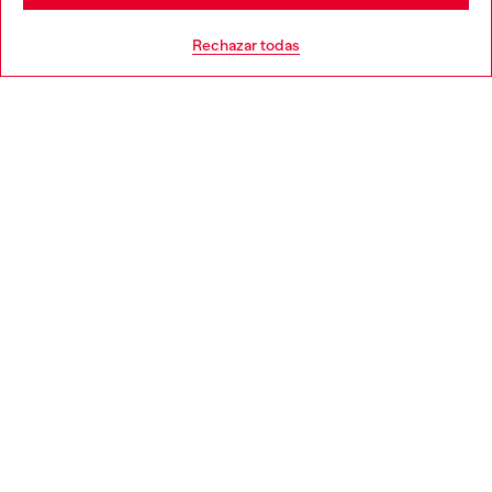
AYUDA
Rechazar todas
POLÍTICA DE COOKIES Y CONDICIONES
EL MUNDO DE DIESEL
CORPORACIÓN
Country: US
Language: ES