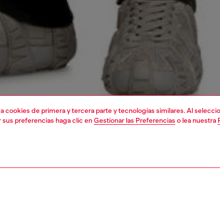
liza cookies de primera y tercera parte y tecnologías similares. Al selec
r sus preferencias haga clic en
Gestionar las Preferencias
o lea nuestra
1 | 4
a
sudaderas
sudaderas