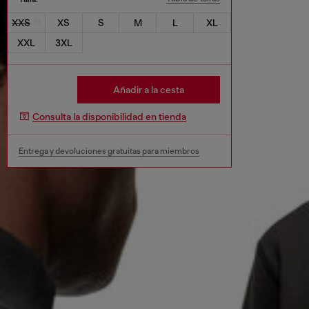
XXS
XS
S
M
L
XL
XXL
3XL
Añadir a la cesta
Consulta la disponibilidad en tienda
Entrega y devoluciones gratuitas para miembros