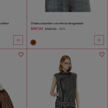
lo biker
Chaleco bomber con efecto desgastado
$197.00
$395.00
-50%