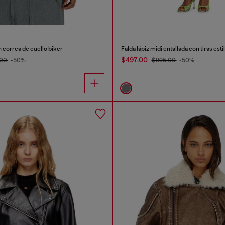
 correa de cuello biker
Falda lápiz midi entallada con tiras esti
$497.00
.00
-50%
$995.00
-50%