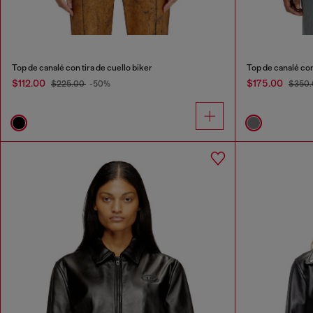
Top de canalé con tira de cuello biker
Top de canalé con
$112.00
$175.00
$225.00
-50%
$350