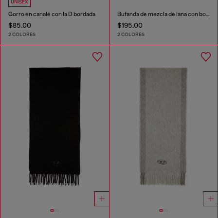
UNISEX
Gorro en canalé con la D bordada
Bufanda de mezcla de lana con bordes de flecos
$85.00
$195.00
2 COLORES
2 COLORES