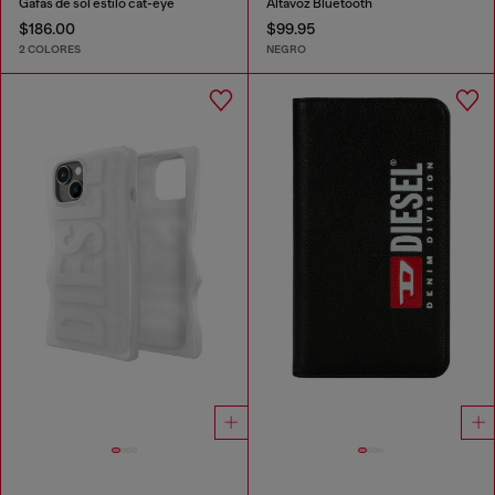
Gafas de sol estilo cat-eye
Altavoz Bluetooth
$186.00
$99.95
2 COLORES
NEGRO