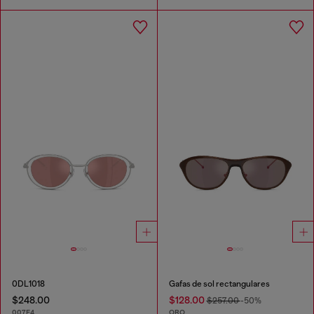
0DL1018
Gafas de sol rectangulares
$248.00
$128.00
$257.00
-50%
007E4
ORO