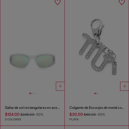
Gafas de sol rectangulares en acetato
Colgante de Escorpio de metal con pedrería
$124.00
$30.00
$248.00
-50%
$60.00
-50%
2 COLORES
PLATA