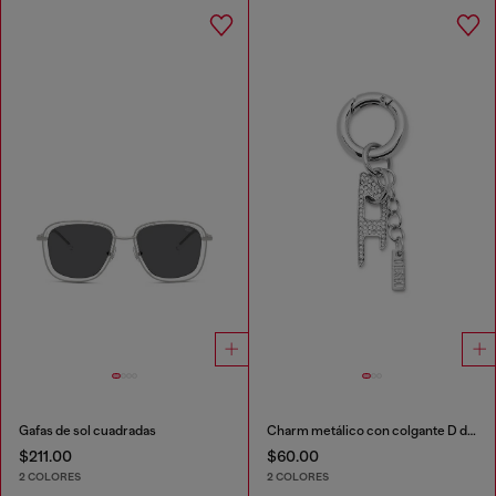
Gafas de sol cuadradas
Charm metálico con colgante D de strass
$211.00
$60.00
2 COLORES
2 COLORES