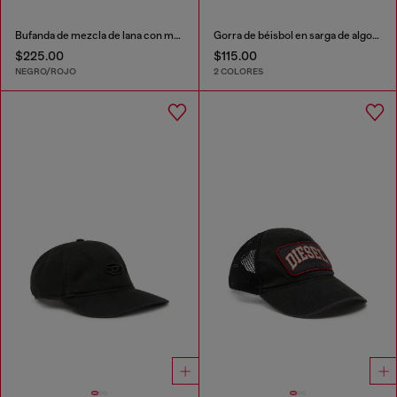
Bufanda de mezcla de lana con maxi logo en jacquard
Gorra de béisbol en sarga de algodón lavada
$225.00
$115.00
NEGRO/ROJO
2 COLORES