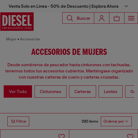
Venta Solo en Línea - 50% de Descuento | Explora Ahora
Buscar
Mujer
Accesorios
ACCESORIOS DE MUJERS
Desde sombreros de pescador hasta cinturones con tachuelas,
tenemos todos tus accesorios cubiertos. Manténgase organizado
con nuestras carteras de cuero y carteras cruzadas.
Ver Todo
Cinturones
Carteras
Lentes
Gor
292 items
Filtrar
Ordenar por