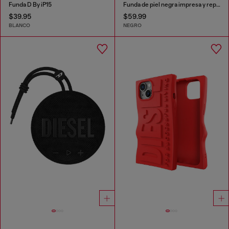
Funda D By iP15
Funda de piel negra impresa y repujada, iPhone XS & X
$39.95
$59.99
BLANCO
NEGRO