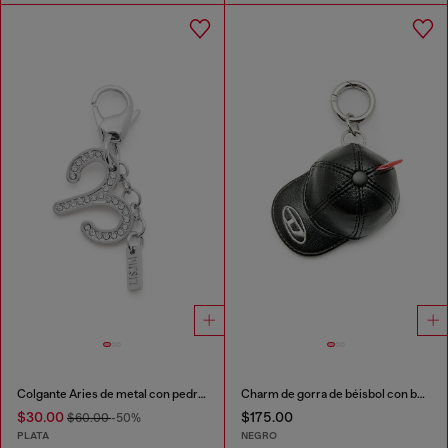
Colgante Aries de metal con pedrería
Charm de gorra de béisbol con bordado Oval D
$30.00
$175.00
$60.00
-50%
PLATA
NEGRO