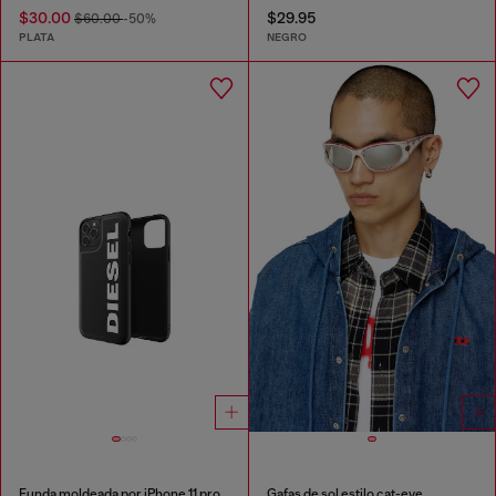
$30.00
$29.95
$60.00
-50%
PLATA
NEGRO
Funda moldeada por iPhone 11 pro
Gafas de sol estilo cat-eye