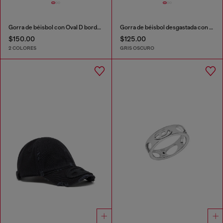
Gorra de béisbol con Oval D bordado
Gorra de béisbol desgastada con parche bordado
$150.00
$125.00
2 COLORES
GRIS OSCURO