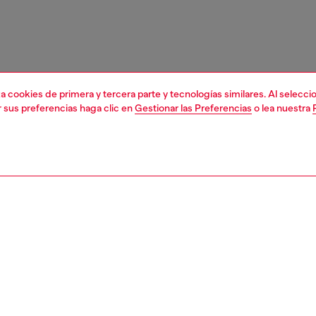
liza cookies de primera y tercera parte y tecnologías similares. Al selec
r sus preferencias haga clic en
Gestionar las Preferencias
o lea nuestra
1 | 4
essories
gorras y sombreros
accesorios
PCIÓN
ción del producto