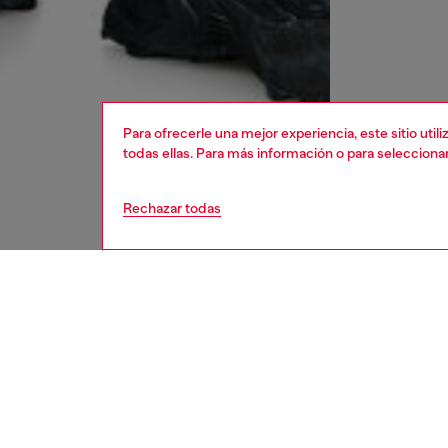
Para ofrecerle una mejor experiencia, este sitio uti
todas ellas. Para más información o para selecciona
Rechazar todas
hombre
acc
DESCRI
Descrip