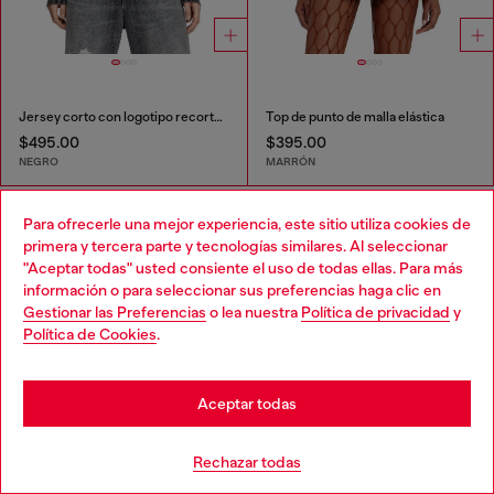
Jersey corto con logotipo recortado
Top de punto de malla elástica
$495.00
$395.00
NEGRO
MARRÓN
Que has visto
60
de 124 productos
Para ofrecerle una mejor experiencia, este sitio utiliza cookies de
primera y tercera parte y tecnologías similares. Al seleccionar
Cargar más
"Aceptar todas" usted consiente el uso de todas ellas. Para más
información o para seleccionar sus preferencias haga clic en
Gestionar las Preferencias
o lea nuestra
Política de privacidad
y
Política de Cookies
.
Los esenciales para Mujer: Tops,
Camisetas, Body
Aceptar todas
Descubre los mejores tops y camisetas para mujer en
Rechazar todas
Diesel. Desde camisetas extragrandes hasta tops de