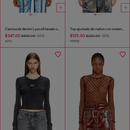
Camisa de denim Lyocell lavado oscuro
Top ajustado de nailon con estampado de camuflaje y detalles de cristal
$347.00
$125.00
$695.00
-50%
$250.00
-50%
AZUL
VERDE