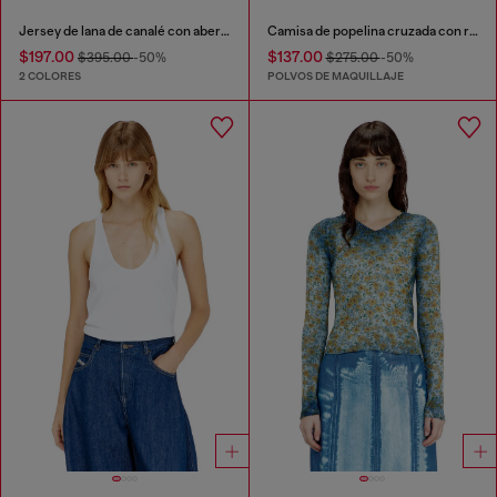
Jersey de lana de canalé con abertura
Camisa de popelina cruzada con rayas finas
$197.00
$137.00
$395.00
-50%
$275.00
-50%
2 COLORES
POLVOS DE MAQUILLAJE