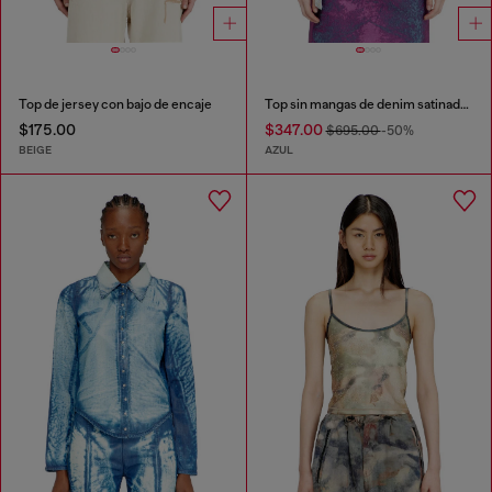
Top de jersey con bajo de encaje
Top sin mangas de denim satinado de color
$175.00
$347.00
$695.00
-50%
BEIGE
AZUL