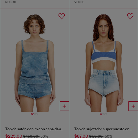
NEGRO
VERDE
Top de satén denim con espalda abierta
Top de sujetador superpuesto en punto acanalado
$225.00
$87.00
$450.00
-50%
$175.00
-50%