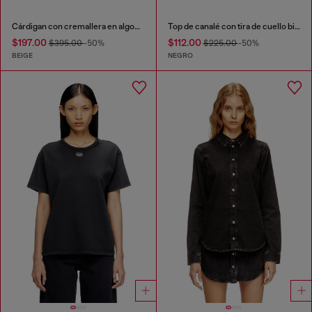
Cárdigan con cremallera en algodón acanalado
Top de canalé con tira de cuello biker
$197.00
$112.00
$395.00
-50%
$225.00
-50%
BEIGE
NEGRO