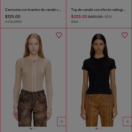
Camiseta con tirantes de canalé con Oval D
Top de canalé con efecto radiografía floral
$125.00
$325.00
$650.00
-50%
2 COLORES
AZUL