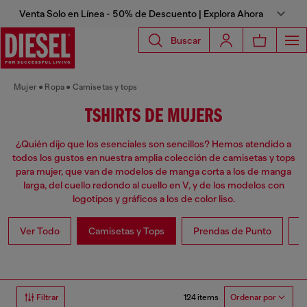
Venta Solo en Línea - 50% de Descuento | Explora Ahora
Buscar
Mujer
Ropa
Camisetas y tops
TSHIRTS DE MUJERS
¿Quién dijo que los esenciales son sencillos? Hemos atendido a
todos los gustos en nuestra amplia colección de camisetas y tops
para mujer, que van de modelos de manga corta a los de manga
larga, del cuello redondo al cuello en V, y de los modelos con
logotipos y gráficos a los de color liso.
Ver Todo
Camisetas y Tops
Prendas de Punto
V
124 items
Filtrar
Ordenar por