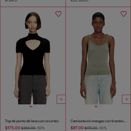
BLANCO
AZUL MEDIO
Top de punto de lana con recortes
Camiseta sin mangas con tirantes retorcidos
$175.00
$87.00
$350.00
-50%
$175.00
-50%