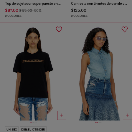
Top de sujetador superpuesto en punto acanalado
Camiseta con tirantes de canalé con Oval D
$87.00
$125.00
$175.00
-50%
2 COLORES
2 COLORES
UNISEX
DIESEL X TINDER