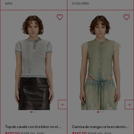
AZUL
2 COLORES
Top de canalé con tira biker en el cuello
Camisa de manga corta en denim y encaje
$137.00
$147.00
$275.00
-50%
$295.00
-50%