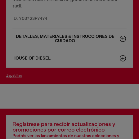
sutil.
ID: Y03723P7474
DETALLES, MATERIALES & INSTRUCCIONES DE
CUIDADO
HOUSE OF DIESEL
zapatillas
Regístrese para recibir actualizaciones y
promociones por correo electrónico
Podrás ver los lanzamientos de nuestras colecciones y