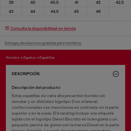
39
40
40,5
41
42
42,5
43
44
44,5
45
46
Consulta la disponibilidad en tienda
Entrega y devoluciones gratuitas para miembros
hombre
zapatos
zapatillas
DESCRIPCIÓN
Descripción del producto
Estas zapatillas de caña alta presentan bordes sin
rematar y un distintivo logotipo D en el lateral,
confeccionadas con inserciones en contraste en la parte
superior y en la suela. El branding incluye una etiqueta
tejida con el logotipo Diesel Biscotto en la lengüeta y un
pequeño parche de goma con la marca Diesel en la parte
trasera del talón. La suela de goma tiene una textura