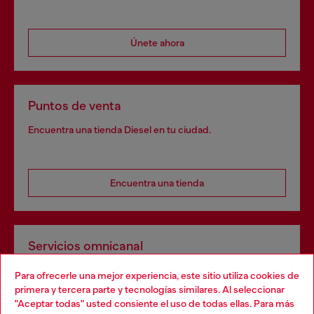
Únete ahora
Puntos de venta
Encuentra una tienda Diesel en tu ciudad.
Encuentra una tienda
Servicios omnicanal
Descubre todos nuestros servicios, tanto en línea como
Para ofrecerle una mejor experiencia, este sitio utiliza cookies de
en tienda.
primera y tercera parte y tecnologías similares. Al seleccionar
"Aceptar todas" usted consiente el uso de todas ellas. Para más