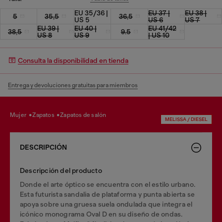
EU 35/36 |
EU 37 |
EU 38 |
5
35,5
36,5
US 5
US 6
US 7
EU 39 |
EU 40 |
EU 41/42
38,5
9.5
US 8
US 9
| US 10
Consulta la disponibilidad en tienda
Entrega y devoluciones gratuitas para miembros
mujer
zapatos
zapatos de salón
MELISSA / DIESEL
DESCRIPCIÓN
Descripción del producto
Donde el arte óptico se encuentra con el estilo urbano.
Esta futurista sandalia de plataforma y punta abierta se
apoya sobre una gruesa suela ondulada que integra el
icónico monograma Oval D en su diseño de ondas.