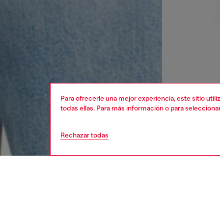
Para ofrecerle una mejor experiencia, este sitio uti
todas ellas. Para más información o para selecciona
Rechazar todas
mujer
ropa