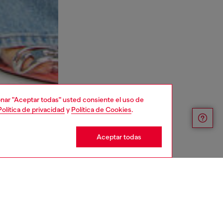
cionar "Aceptar todas" usted consiente el uso de
Política de privacidad
y
Política de Cookies
.
Aceptar todas
YEAR OF THE HORSE CAPSULE