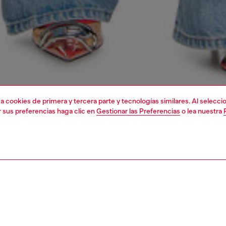
liza cookies de primera y tercera parte y tecnologías similares. Al selec
r sus preferencias haga clic en
Gestionar las Preferencias
o lea nuestra
1 | 4
camisetas y tops
camisetas y tops