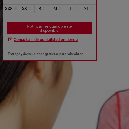
XXS
XS
S
M
L
XL
Notificarme cuando esté
disponible
Consulta la disponibilidad en tienda
Entrega y devoluciones gratuitas para miembros