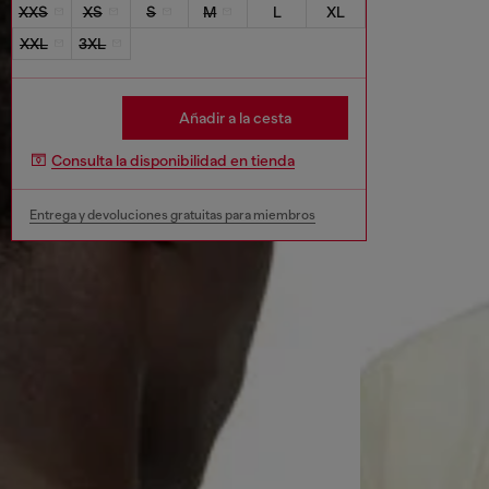
XXS
XS
S
M
L
XL
XXL
3XL
Añadir a la cesta
Consulta la disponibilidad en tienda
Entrega y devoluciones gratuitas para miembros