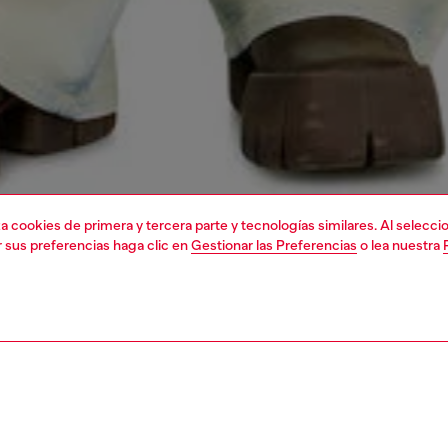
liza cookies de primera y tercera parte y tecnologías similares. Al selec
r sus preferencias haga clic en
Gestionar las Preferencias
o lea nuestra
1 | 5
a
camiseta
camisetas