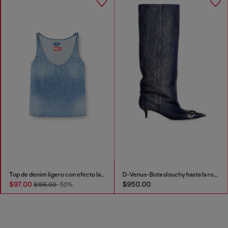
Top de denim ligero con efecto lavado
D-Venus-Bota slouchy hasta la rodilla en denim
$97.00
$950.00
$195.00
-50%