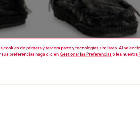
liza cookies de primera y tercera parte y tecnologías similares. Al selec
r sus preferencias haga clic en
Gestionar las Preferencias
o lea nuestra
1 | 4
a
pantalones y shorts
pantalones y shorts
PCIÓN