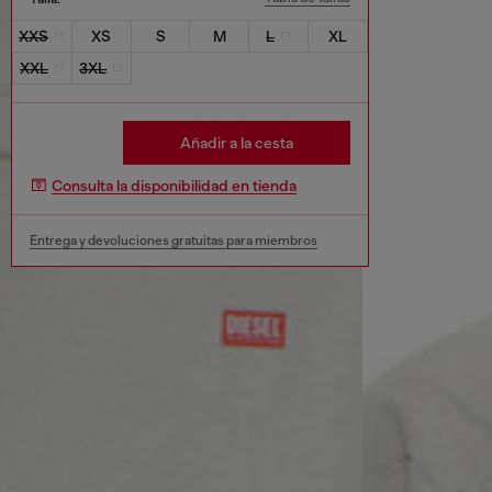
XXS
XS
S
M
L
XL
XXL
3XL
Añadir a la cesta
Consulta la disponibilidad en tienda
Entrega y devoluciones gratuitas para miembros