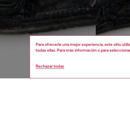
Para ofrecerle una mejor experiencia, este sitio uti
todas ellas. Para más información o para selecciona
Rechazar todas
hombre
rop
DESCRI