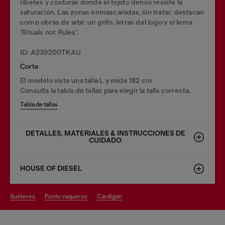
ribetes y costuras donde el tejido denso resiste la
saturación. Las zonas enmascaradas, sin tratar, destacan
como obras de arte: un grifo, letras del logo y el lema
‘Rituals not Rules’.
ID: A239200TKAU
Corte
El modelo viste una talla L y mide 182 cm
Consulta la tabla de tallas para elegir la talla correcta.
Tabla de tallas
DETALLES, MATERIALES & INSTRUCCIONES DE
CUIDADO
HOUSE OF DIESEL
suéteres
punto vaqueros
cardigan