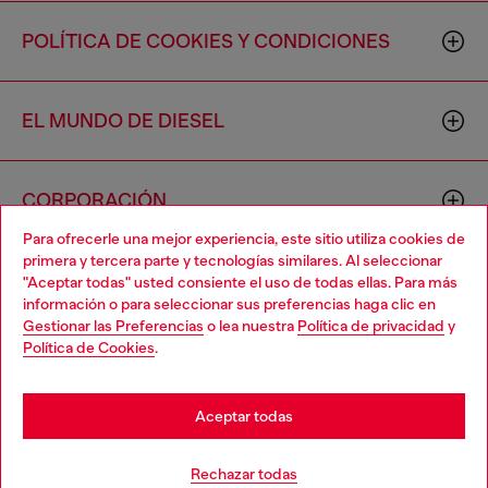
POLÍTICA DE COOKIES Y CONDICIONES
EL MUNDO DE DIESEL
CORPORACIÓN
Para ofrecerle una mejor experiencia, este sitio utiliza cookies de
primera y tercera parte y tecnologías similares. Al seleccionar
"Aceptar todas" usted consiente el uso de todas ellas. Para más
información o para seleccionar sus preferencias haga clic en
Gestionar las Preferencias
o lea nuestra
Política de privacidad
y
Política de Cookies
.
Country: US
Language: ES
Aceptar todas
Copyright © 2026 Diesel SpA - Todos los derechos reservados -
VAT 00642650246 -
v10.9.10
Rechazar todas
No vendas ni compartas mi información personal