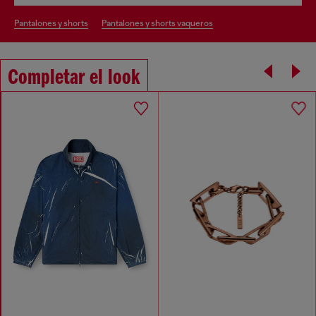
pantalones y shorts
pantalones y shorts vaqueros
Completar el look