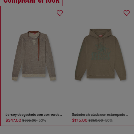
Completar el look
Jersey desgastado con correa de cuello estilo biker
Sudadera tratada con estampado de grifo
$347.00
$175.00
$695.00
-50%
$350.00
-50%