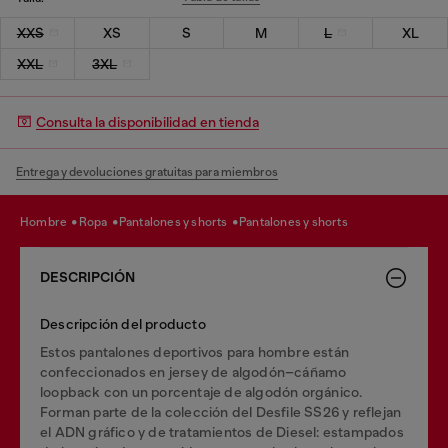
XXS
XS
S
M
L
XL
XXL
3XL
Consulta la disponibilidad en tienda
Entrega y devoluciones gratuitas para miembros
hombre
ropa
pantalones y shorts
pantalones y shorts
DESCRIPCIÓN
Descripción del producto
Estos pantalones deportivos para hombre están
confeccionados en jersey de algodón–cáñamo
loopback con un porcentaje de algodón orgánico.
Forman parte de la colección del Desfile SS26 y reflejan
el ADN gráfico y de tratamientos de Diesel: estampados