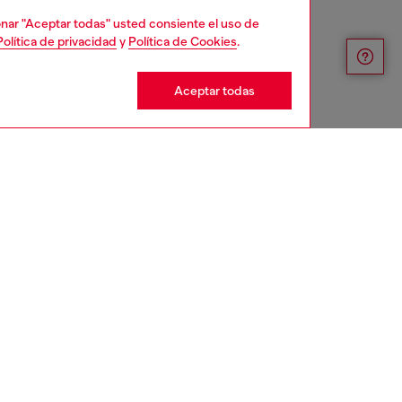
cionar "Aceptar todas" usted consiente el uso de
Política de privacidad
y
Política de Cookies
.
Aceptar todas
iste una talla L y mide 182 cm
tabla de tallas para elegir la talla correcta.
s