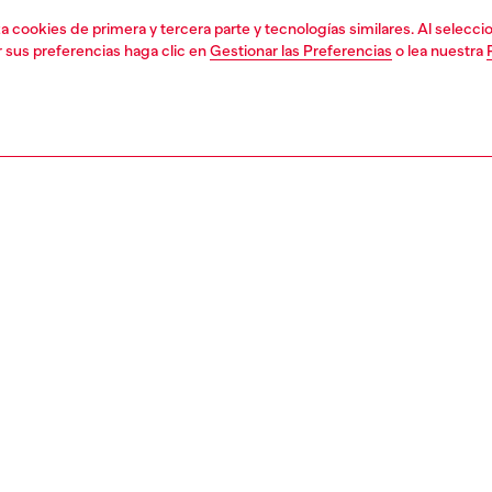
liza cookies de primera y tercera parte y tecnologías similares. Al selec
r sus preferencias haga clic en
Gestionar las Preferencias
o lea nuestra
1 | 4
a
camiseta
polos
polos
PCIÓN
ción del producto
Corte
lo de punto para hombre es una nueva versión del tejido
El modelo v
 de Diesel, con un diseño entallado y paneles que engañan
Consulta la 
ta haciéndole creer que se trata de denim negro
Tabla de talla
o. Nuestra característica bandera del quinto bolsillo
l lateral.