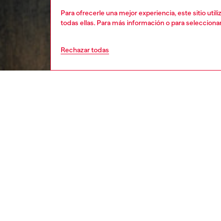
Para ofrecerle una mejor experiencia, este sitio uti
todas ellas. Para más información o para selecciona
Rechazar todas
hombre
rop
DESCRI
Descrip
Este po
icónico
a la vis
desteñid
adorna e