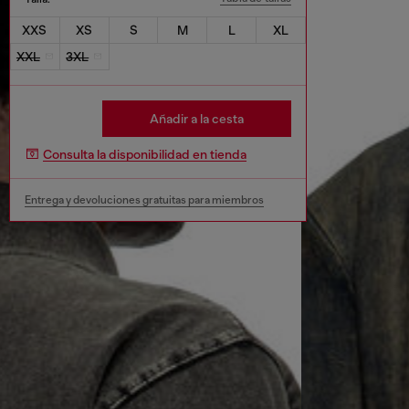
XXS
XS
S
M
L
XL
XXL
3XL
Añadir a la cesta
Consulta la disponibilidad en tienda
Entrega y devoluciones gratuitas para miembros