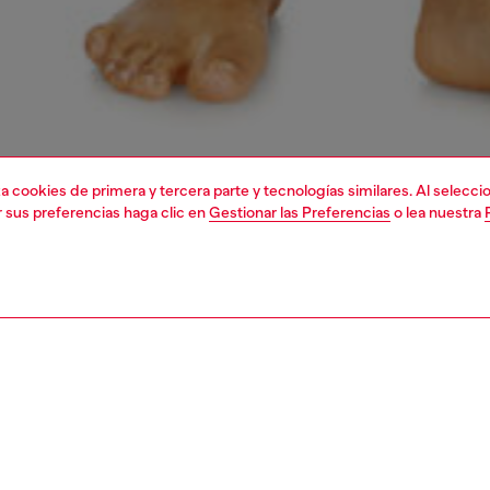
liza cookies de primera y tercera parte y tecnologías similares. Al selec
r sus preferencias haga clic en
Gestionar las Preferencias
o lea nuestra
1 | 4
nterior
underwear
ropa interior y bañadores
PCIÓN