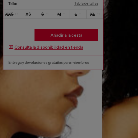
Tabla de tallas
Talla:
XXS
XS
S
M
L
XL
Añadir a la cesta
Consulta la disponibilidad en tienda
Entrega y devoluciones gratuitas para miembros