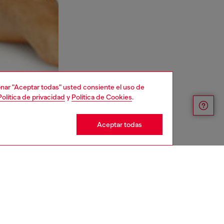
cionar "Aceptar todas" usted consiente el uso de
Política de privacidad
y
Política de Cookies
.
Aceptar todas