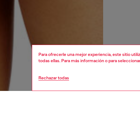
Para ofrecerle una mejor experiencia, este sitio uti
todas ellas. Para más información o para selecciona
Rechazar todas
mujer
ropa i
DESCRI