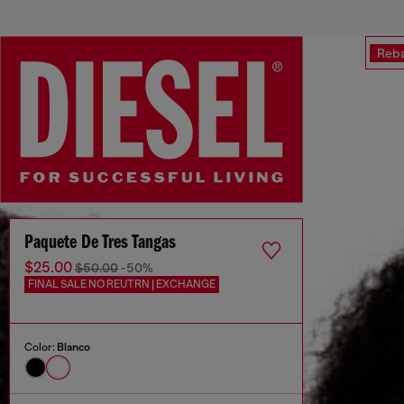
Reba
Paquete De Tres Tangas
$25.00
$50.00
-50%
FINAL SALE NO REUTRN | EXCHANGE
Color:
Blanco