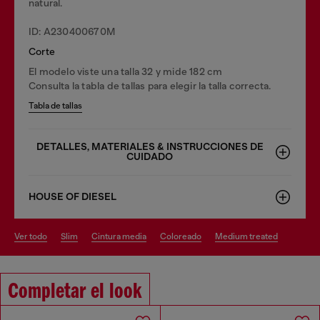
natural.
ID: A230400670M
Corte
El modelo viste una talla 32 y mide 182 cm
Consulta la tabla de tallas para elegir la talla correcta.
Tabla de tallas
DETALLES, MATERIALES & INSTRUCCIONES DE
CUIDADO
HOUSE OF DIESEL
ver todo
slim
cintura media
coloreado
medium treated
Completar el look