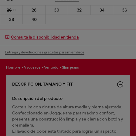
26
28
30
32
34
36
38
40
Consulta la disponibilidad en tienda
Entrega y devoluciones gratuitas para miembros
hombre
vaqueros
ver todo
slim jeans
DESCRIPCIÓN, TAMAÑO Y FIT
Descripción del producto
Corte slim con cintura de altura media y pierna ajustada.
Confeccionado en JoggJeans para máximo confort,
presenta una construcción limpia y se cierra con botón y
cremallera.
El lavado de color está tratado para lograr un aspecto