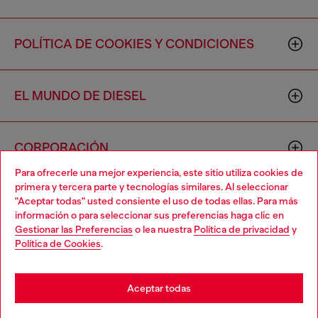
POLÍTICA DE COOKIES Y CONDICIONES
EL MUNDO DE DIESEL
CORPORACIÓN
Para ofrecerle una mejor experiencia, este sitio utiliza cookies de
primera y tercera parte y tecnologías similares. Al seleccionar
"Aceptar todas" usted consiente el uso de todas ellas. Para más
información o para seleccionar sus preferencias haga clic en
Gestionar las Preferencias
o lea nuestra
Política de privacidad
y
Política de Cookies
.
Country: US
Language: ES
Aceptar todas
Copyright © 2026 Diesel SpA - Todos los derechos reservados -
VAT 00642650246 -
v10.9.10