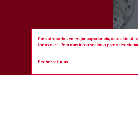
Para ofrecerle una mejor experiencia, este sitio uti
todas ellas. Para más información o para selecciona
Rechazar todas
AYUDA
POLÍTIC
CONDIC
Estado de la orden