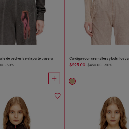
lle de pedrería en la parte trasera
Cárdigan con cremallera y bolsillos c
$225.00
00
-50%
$450.00
-50%