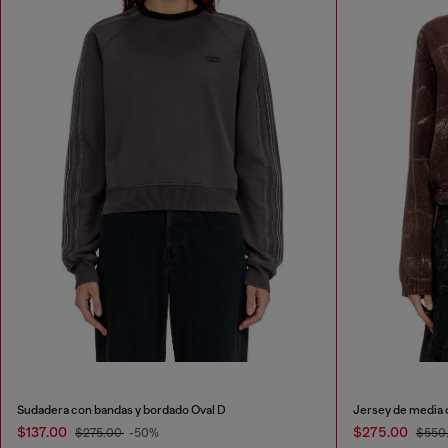
Sudadera con bandas y bordado Oval D
Jersey de media 
$137.00
$275.00
$275.00
-50%
$550