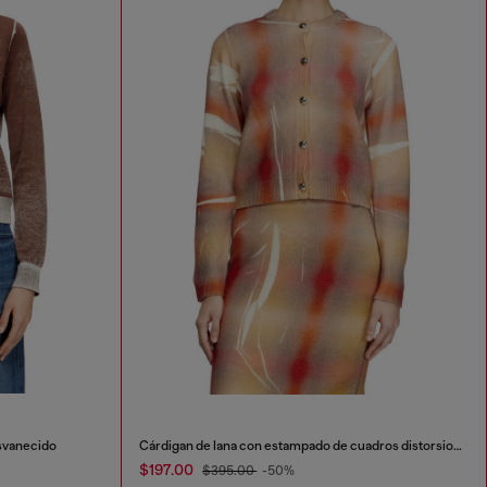
svanecido
Cárdigan de lana con estampado de cuadros distorsionados
$197.00
$395.00
-50%