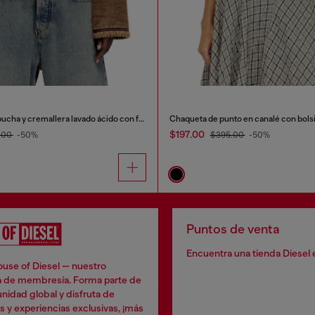
Sudadera con capucha y cremallera lavado ácido con forro de peluche
Chaqueta de punto en canalé con bolsi
$197.00
.00
-50%
$395.00
-50%
Puntos de venta
Encuentra una tienda Diesel 
ouse of Diesel — nuestro
 de membresía. Forma parte de
idad global y disfruta de
s y experiencias exclusivas, ¡más