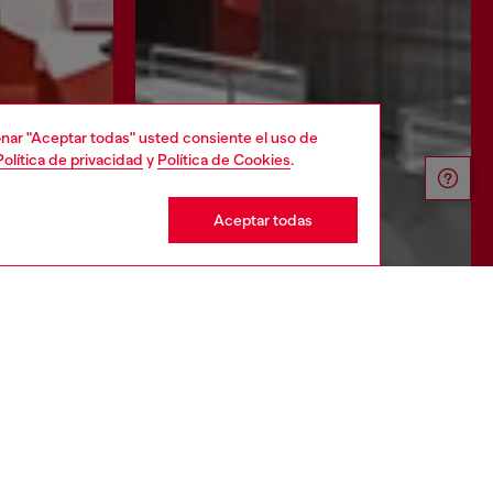
cionar "Aceptar todas" usted consiente el uso de
Política de privacidad
y
Política de Cookies
.
Aceptar todas
nda
Descubre más
CORPORACIÓN
Código ético