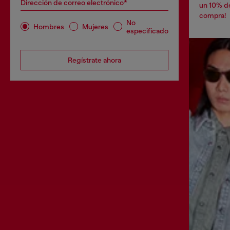
Dirección de correo electrónico*
un 10% d
compra!
No
Hombres
Mujeres
especificado
Regístrate ahora