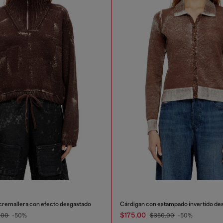
cremallera con efecto desgastado
Cárdigan con estampado invertido de
$175.00
.00
-50%
$350.00
-50%