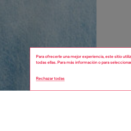
Para ofrecerle una mejor experiencia, este sitio uti
todas ellas. Para más información o para selecciona
Rechazar todas
mujer
ropa