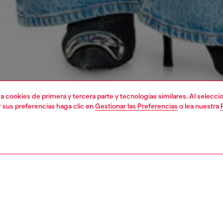
liza cookies de primera y tercera parte y tecnologías similares. Al selec
r sus preferencias haga clic en
Gestionar las Preferencias
o lea nuestra
1 | 4
sudaderas
sudaderas