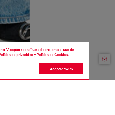
cionar "Aceptar todas" usted consiente el uso de
Política de privacidad
y
Política de Cookies
.
Aceptar todas