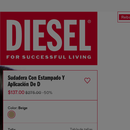
Reba
Sudadera Con Estampado Y
Aplicación De D
$137.00
$275.00
-50%
Color:
Beige
Tabla de tallas
Talla: