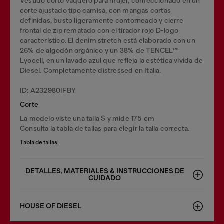
Vestido corto vaquero para mujer, confeccionado en un
corte ajustado tipo camisa, con mangas cortas
definidas, busto ligeramente contorneado y cierre
frontal de zip rematado con el tirador rojo D-logo
característico. El denim stretch está elaborado con un
26% de algodón orgánico y un 38% de TENCEL™
Lyocell, en un lavado azul que refleja la estética vivida de
Diesel. Completamente distressed en Italia.
ID: A232980IFBY
Corte
La modelo viste una talla S y mide 175 cm
Consulta la tabla de tallas para elegir la talla correcta.
Tabla de tallas
DETALLES, MATERIALES & INSTRUCCIONES DE
CUIDADO
HOUSE OF DIESEL