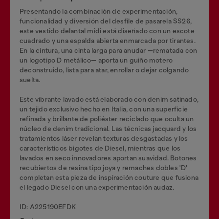
Presentando la combinación de experimentación,
funcionalidad y diversión del desfile de pasarela SS26,
este vestido delantal midi está diseñado con un escote
cuadrado y una espalda abierta enmarcada por tirantes.
En la cintura, una cinta larga para anudar —rematada con
un logotipo D metálico— aporta un guiño motero
deconstruido, lista para atar, enrollar o dejar colgando
suelta.
Este vibrante lavado está elaborado con denim satinado,
un tejido exclusivo hecho en Italia, con una superficie
refinada y brillante de poliéster reciclado que oculta un
núcleo de denim tradicional. Las técnicas jacquard y los
tratamientos láser revelan texturas desgastadas y los
característicos bigotes de Diesel, mientras que los
lavados en seco innovadores aportan suavidad. Botones
recubiertos de resina tipo joya y remaches dobles 'D'
completan esta pieza de inspiración couture que fusiona
el legado Diesel con una experimentación audaz.
ID: A225190EFDK