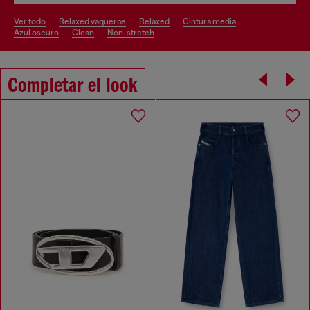
ver todo
relaxed vaqueros
relaxed
cintura media
azul oscuro
clean
non-stretch
Completar el look