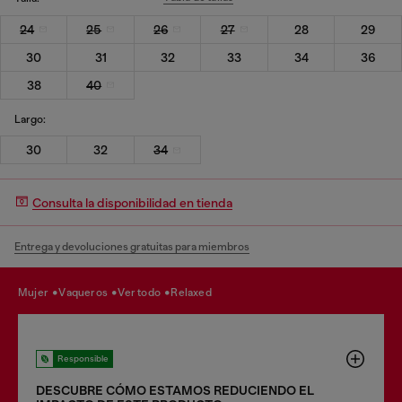
24
25
26
27
28
29
30
31
32
33
34
36
38
40
Largo:
30
32
34
Consulta la disponibilidad en tienda
Entrega y devoluciones gratuitas para miembros
mujer
vaqueros
ver todo
relaxed
Responsible
DESCUBRE CÓMO ESTAMOS REDUCIENDO EL