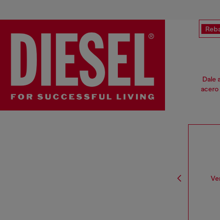
Reba
Dale 
acero 
Ve