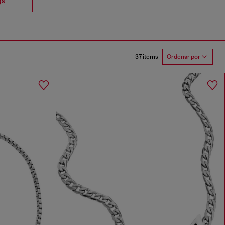
gs
Earrings
Piercings
37 items
Ordenar por