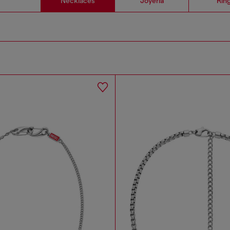
Necklaces
Joyeria
Rin