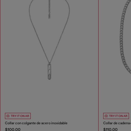
TRY IT ON AR
TRY IT ON AR
Collar con colgante de acero inoxidable
Collar de cadena 
$100.00
$110.00