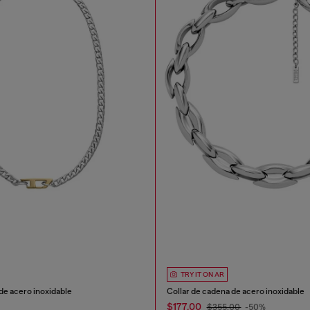
TRY IT ON AR
de acero inoxidable
Collar de cadena de acero inoxidable
$177.00
$355.00
-50%