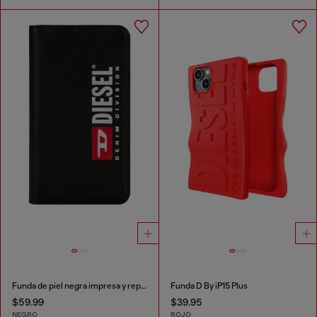
Funda de piel negra impresa y repujada, iPhone XS & X
Funda D By iP15 Plus
$59.99
$39.95
NEGRO
ROJO