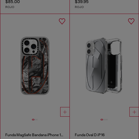
$85.00
$39.95
ROJO
ROJO
Funda MagSafe Bandana iPhone 16 Pro
Funda Oval D iP 16