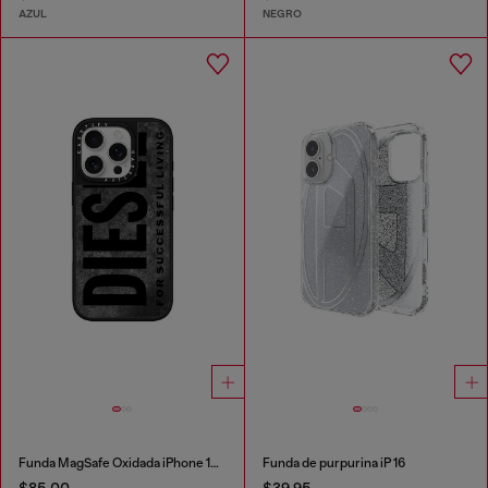
AZUL
NEGRO
Funda MagSafe Oxidada iPhone 16 Pro
Funda de purpurina iP 16
$85.00
$39.95