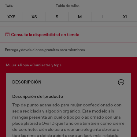
Tabla de tallas
Talla:
XXS
XS
S
M
L
XL
Consulta la disponibilidad en tienda
Entrega y devoluciones gratuitas para miembros
mujer
ropa
camisetas y tops
DESCRIPCIÓN
Descripción del producto
Top de punto acanalado para mujer confeccionado con
seda reciclada y algodón orgánico. Este modelo sin
mangas presenta un cuello tipo polo adornado con una
placa plateada Oval D que funciona también como cierre
de corchete: ciérralo para crear una elegante abertura
tipo lágrima o déjalo abierto para un look más relajado.