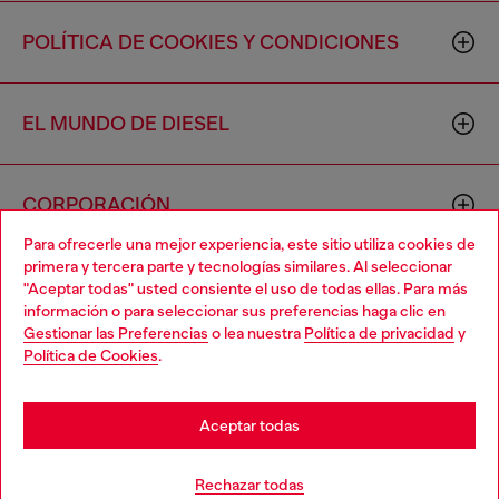
POLÍTICA DE COOKIES Y CONDICIONES
EL MUNDO DE DIESEL
CORPORACIÓN
Para ofrecerle una mejor experiencia, este sitio utiliza cookies de
primera y tercera parte y tecnologías similares. Al seleccionar
"Aceptar todas" usted consiente el uso de todas ellas. Para más
información o para seleccionar sus preferencias haga clic en
Gestionar las Preferencias
o lea nuestra
Política de privacidad
y
Política de Cookies
.
Country: US
Language: ES
Aceptar todas
Copyright © 2026 Diesel SpA - Todos los derechos reservados -
VAT 00642650246 -
v10.9.10
Rechazar todas
No vendas ni compartas mi información personal