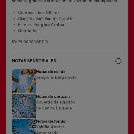
sensual, gracias a la infusión de vainilla de Madagascar.
Composición: 100 ml
Clasificación: Eau de Toilette
Familia: Fougère Àmber
Genderless
ID: PL063600PRO
NOTAS SENSORIALES
Notas de salida
Jengibre, Bergamota
Notas de corazón
Acuerdo de algodòn
de denim, Lavanda
Notas de fondo
Vainilla, Àmber
Amaderada