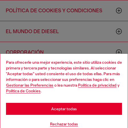
POLÍTICA DE COOKIES Y CONDICIONES
EL MUNDO DE DIESEL
CORPORACIÓN
Para ofrecerle una mejor experiencia, este sitio utiliza cookies de
primera y tercera parte y tecnologías similares. Al seleccionar
"Aceptar todas" usted consiente el uso de todas ellas. Para más
información o para seleccionar sus preferencias haga clic en
Gestionar las Preferencias
o lea nuestra
Política de privacidad
y
Política de Cookies
.
Country: US
Language: ES
Aceptar todas
Copyright © 2026 Diesel SpA - Todos los derechos reservados -
VAT 00642650246 -
v10.9.10
Rechazar todas
No vendas ni compartas mi información personal