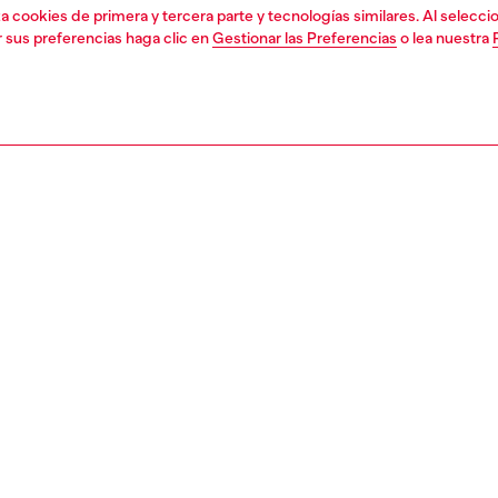
liza cookies de primera y tercera parte y tecnologías similares. Al selec
r sus preferencias haga clic en
Gestionar las Preferencias
o lea nuestra
1 | 4
orios
gafas
gafas
PCIÓN
ción del producto
 mano con metal fresco, este modelo futurista está
 para ser notado. Vistas en los últimos desfiles de Diesel,
onturas presentan un frente rectangular atrevido y un
istintivo y envolvente. Las patillas ultra sinuosas
an el look con la marca D en una cuenta de metal
lizada.