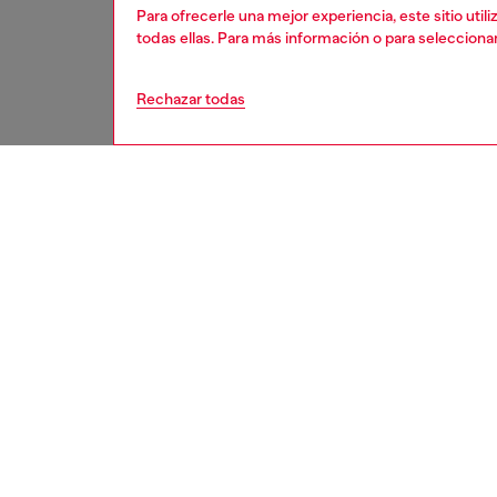
Para ofrecerle una mejor experiencia, este sitio uti
todas ellas. Para más información o para selecciona
Rechazar todas
mujer
acces
DESCRI
Descrip
Hecho a
diseñado
estas m
diseño d
complet
persona